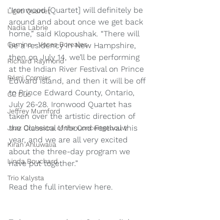
"Ironwood [Quartet] will definitely be 
Ligeti Quartet
around and about once we get back 
Nadia Labrie
home,” said Klopoushak. “There will 
Camino - Voces Boreales
be a residency in New Hampshire, 
then on July 14, we’ll be performing 
Richard Raymond
at the Indian River Festival on Prince 
Rémi Cormier
Edward Island, and then it will be off 
to Prince Edward County, Ontario, 
CC Duo
July 26-28. Ironwood Quartet has 
Jeffrey Mumford
taken over the artistic direction of 
the Classical Unbound Festival this 
Jazz Orchestra of the Concertgebouw
year, and we are all very excited 
Kiran Ahluwalia
about the three-day program we 
Linda Bouchard
have put together.”
Trio Kalysta
Read the full interview 
here
.