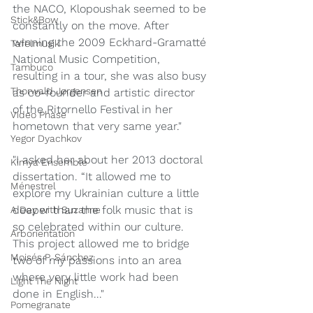
the NACO, Klopoushak seemed to be 
Stick&Bow
constantly on the move. After 
winning the 2009 Eckhard-Gramatté 
Tafelmusik
National Music Competition, 
Tambuco
resulting in a tour, she was also busy 
Thorwald Jørgensen
as co-founder and artistic director 
of the Ritornello Festival in her 
Video Phase
hometown that very same year."
Yegor Dyachkov
"I asked her about her 2013 doctoral 
Kimya Ensemble
dissertation. “It allowed me to 
Ménestrel
explore my Ukrainian culture a little 
deeper than the folk music that is 
A Day with Suzanne
so celebrated within our culture. 
Arborientation
This project allowed me to bridge 
Moisés P. Sánchez
two of my passions into an area 
where very little work had been 
Light The Night
done in English..."
Pomegranate