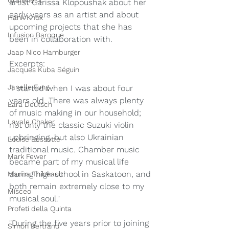
Grafeneck
artist Carissa Klopoushak about her 
early years as an artist and about 
Hank Knox
upcoming projects that she has 
Infusion Baroque
been in collaboration with. 
Jaap Nico Hamburger
Excerpts:
Jacques Kuba Séguin
Janelle Fung
"I started when I was about four 
years old. There was always plenty 
Lara Deutsch
of music making in our household; 
Layale Chaker
not only the classic Suzuki violin 
upbringing, but also Ukrainian 
Louise Bessette
traditional music. Chamber music 
Mark Fewer
became part of my musical life 
during high school in Saskatoon, and 
Marina Thibeault
both remain extremely close to my 
Misceo
musical soul."
Profeti della Quinta
"During the five years prior to joining 
Simon Bertrand