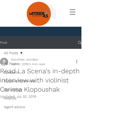
News
Post
All Posts
Dorothée Jourdain
All Posts
Jun 10, 2019
3 min read
Read La Scena's in-depth
Concerts
interview with violinist
Reviews/Interviews
Carissa Klopoushak
Recordings
Updated:
Jul 30, 2019
Awards
Agent advice